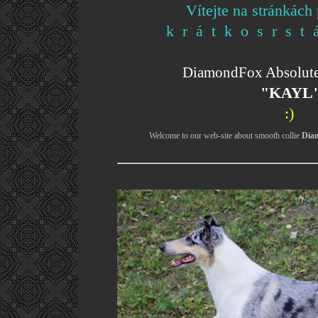
Vítejte na stránkách
k r á t k o s r s t
DiamondFox Absolut
"KAYL
:)
Welcome to our web-site about smooth collie
Dia